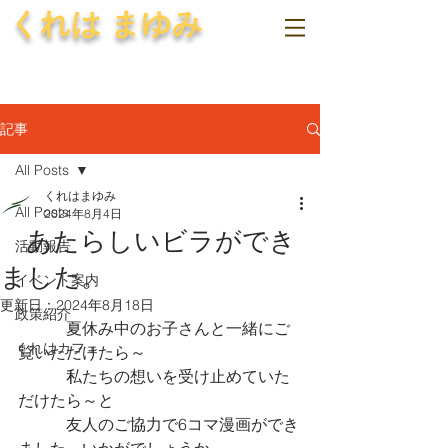
くれは まゆみ
記事
All Posts
くれはまゆみ
All Posts
2024年8月4日
あたらしいビラができ
活動報告
ました。
イベント案内
更新日：
2024年8月18日
政策紹介
　　　夏休み中のお子さんと一緒にご
くれはカフェ
覧いただけたら～
　　　私たちの想いを受け止めていた
だけたら～と
　　　友人のご協力で6コマ漫画ができ