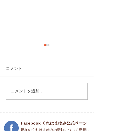
コメント
祝園 Peace Piece フェス
コメントを追加…
5月31日(土) SO
COME TO LIFE
Facebook くれはまゆみ公式ページ
現在のくれはまゆみの活動について更新し