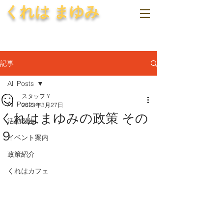
くれは まゆみ
記事
All Posts
スタッフ Y
All Posts
2023年3月27日
くれはまゆみの政策 その
活動報告
９
イベント案内
政策紹介
くれはカフェ