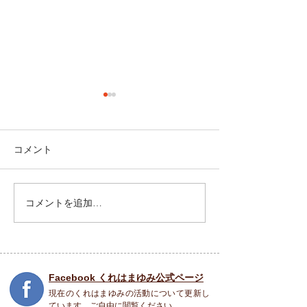
コメント
祝園 Peace Piece フェス
コメントを追加…
5月31日(土) SO
COME TO LIFE
Facebook くれはまゆみ公式ページ
現在のくれはまゆみの活動について更新し
ています。ご自由に閲覧ください。