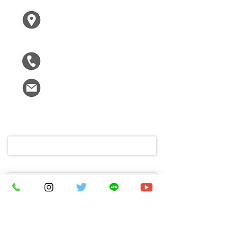
〒619-0224
木津川市兜台２ー２ー１
F305
090-5963-9090
kizumirai@gmail.com
ご氏名
メールアドレス
ご不明な点や木津川市についてお困
りなこと、お気軽にメッセージをど
うぞ