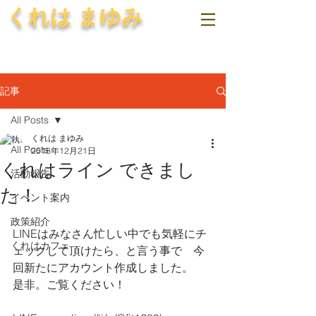
くれは まゆみ
記事
All Posts
くれは まゆみ
All Posts
2018年12月21日
くれはライン できまし
活動報告
た！
イベント案内
政策紹介
LINEはみなさん忙しい中でも気軽にチ
くれはカフェ
ェックして頂けたら、と言う事で　今
回新たにアカウント作成しました。
是非。ご覧ください！