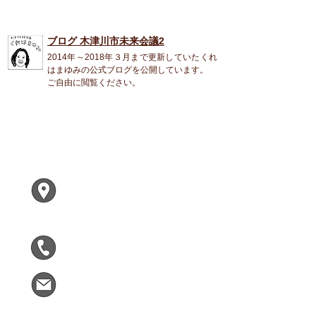
ブログ 木津川市未来会議2
2014年～2018年３月まで更新していたくれ
はまゆみの公式ブログを公開しています。
ご自由に閲覧ください。
くれは まゆみ
〒619-0224
木津川市兜台２ー２ー１
F305
090-5963-9090
kizumirai@gmail.com