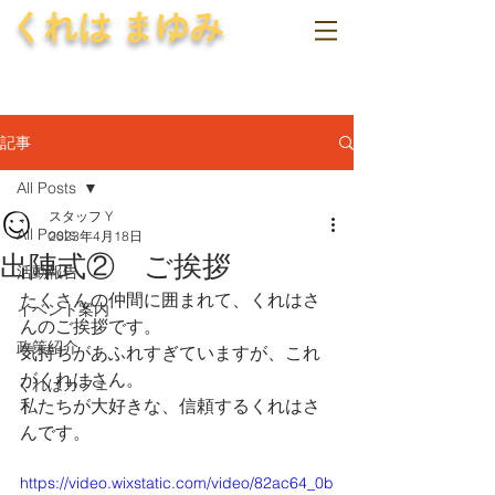
くれは まゆみ
記事
All Posts
スタッフ Y
All Posts
2023年4月18日
出陣式② ご挨拶
活動報告
たくさんの仲間に囲まれて、くれはさ
イベント案内
んのご挨拶です。
政策紹介
気持ちがあふれすぎていますが、これ
がくれはさん。
くれはカフェ
私たちが大好きな、信頼するくれはさ
んです。
https://video.wixstatic.com/video/82ac64_0b