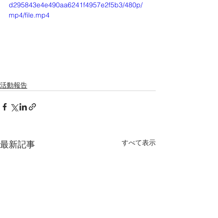
d295843e4e490aa6241f4957e2f5b3/480p/
mp4/file.mp4
活動報告
すべて表示
最新記事