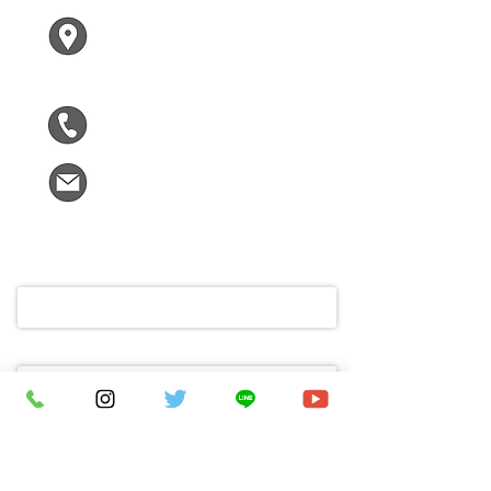
〒619-0224
木津川市兜台２ー２ー１
F305
090-5963-9090
kizumirai@gmail.com
ご氏名
メールアドレス
ご不明な点や木津川市についてお困
りなこと、お気軽にメッセージをど
うぞ