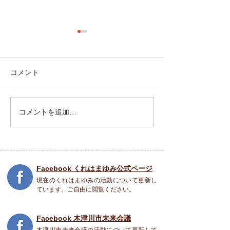
コメント
祝園 Peace Piece フェス
コメントを追加…
5月31日(土) SO
COME TO LIFE
Facebook くれはまゆみ公式ページ
現在のくれはまゆみの活動について更新し
ています。ご自由に閲覧ください。
Facebook 木津川市未来会議
木津川市未来会議の活動について更新して