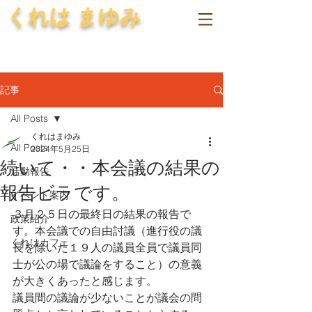
くれは まゆみ
記事
All Posts
くれはまゆみ
All Posts
2024年5月25日
続いて・・本会議の結果の
活動報告
報告ビラです。
イベント案内
３月２５日の最終日の結果の報告で
政策紹介
す。本会議での自由討議（進行役の議
くれはカフェ
長を除いた１９人の議員全員で議員同
士が公の場で議論をすること）の意義
が大きくあったと感じます。
議員間の議論が少ないことが議会の問