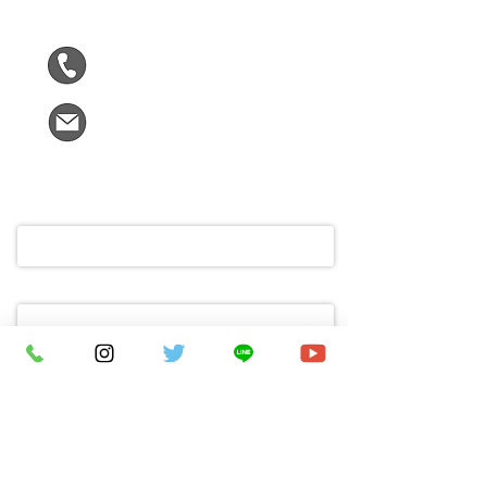
F305
090-5963-9090
kizumirai@gmail.com
ご氏名
メールアドレス
ご不明な点や木津川市についてお困
りなこと、お気軽にメッセージをど
うぞ