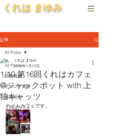
くれは まゆみ
記事
All Posts
くれは まゆみ
All Posts
2019年1月12日
1/10 第16回くれはカフェ
活動報告
@ジャックポット with 上
イベント案内
狛キャッツ
政策紹介
ナイトカフェです。
くれはカフェ