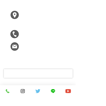
くれは まゆみ
〒619-0224
木津川市兜台２ー２ー１
F305
090-5963-9090
kizumirai@gmail.com
ご氏名
メールアドレス
ご不明な点や木津川市についてお困
りなこと、お気軽にメッセージをど