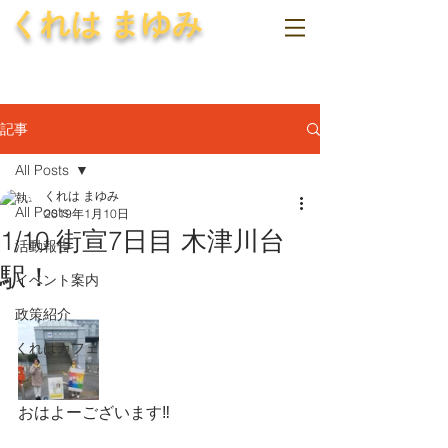
くれは まゆみ
記事
All Posts
くれは まゆみ
All Posts
2019年1月10日
1/10 街宣7日目 木津川台
活動報告
駅！
イベント案内
政策紹介
くれはカフェ
おはよーございます‼️