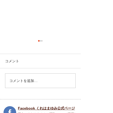
コメント
祝園 Peace Piece フェス
コメントを追加…
5月31日(土) SO
COME TO LIFE
Facebook くれはまゆみ公式ページ