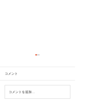
コメント
祝園 Peace Piece フェス
コメントを追加…
5月31日(土) SO
COME TO LIFE