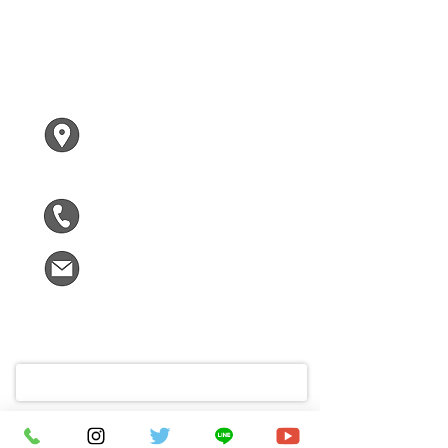
くれは まゆみ
〒619-0224
木津川市兜台２ー２ー１
F305
090-5963-9090
kizumirai@gmail.com
ご氏名
メールアドレス