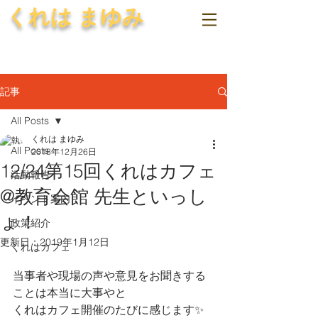
くれは まゆみ
記事
All Posts
くれは まゆみ
All Posts
2018年12月26日
12/24第15回くれはカフェ
活動報告
@教育会館 先生といっし
イベント案内
ょ！
政策紹介
更新日：
2019年1月12日
くれはカフェ
当事者や現場の声や意見をお聞きする
ことは本当に大事やと
くれはカフェ開催のたびに感じます✨