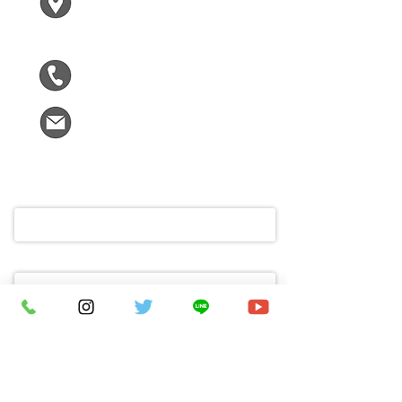
木津川市兜台２ー２ー１
F305
090-5963-9090
kizumirai@gmail.com
ご氏名
メールアドレス
ご不明な点や木津川市についてお困
りなこと、お気軽にメッセージをど
うぞ