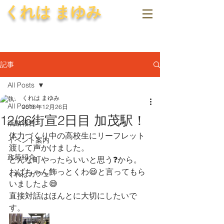
くれは まゆみ
記事
All Posts
くれは まゆみ
All Posts
2018年12月26日
12/26街宣2日目 加茂駅！
活動報告
体力づくり中の高校生にリーフレット
イベント案内
渡して声かけました。
政策紹介
どんな町やったらいいと思う❓️から。
おばちゃん飾っとくわ😃と言ってもら
くれはカフェ
いましたよ😅
直接対話はほんとに大切にしたいで
す。