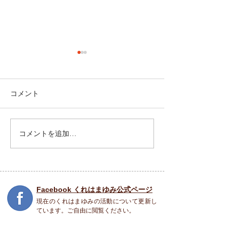
コメント
祝園 Peace Piece フェス
コメントを追加…
5月31日(土) SO
COME TO LIFE
Facebook くれはまゆみ公式ページ
現在のくれはまゆみの活動について更新し
ています。ご自由に閲覧ください。