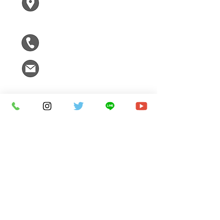
木津川市兜台２ー２ー１
F305
090-5963-9090
kizumirai@gmail.com
ご氏名
メールアドレス
ご不明な点や木津川市についてお困
りなこと、お気軽にメッセージをど
うぞ