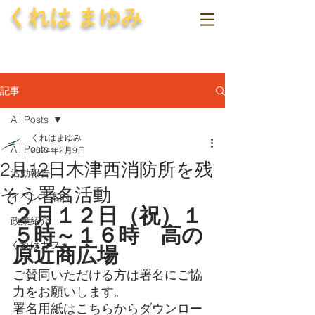
くれは まゆみ
記事
All Posts
くれはまゆみ
All Posts
2024年2月9日
2月12日木津西消防所を残
活動報告
そう署名活動
イベント案内
２月１２日（祝）１
政策紹介
５時～１６時　高の
くれはカフェ
原近商広場
ご賛同いただける方は署名にご協
力をお願いします。
署名用紙はこちらからダウンロー