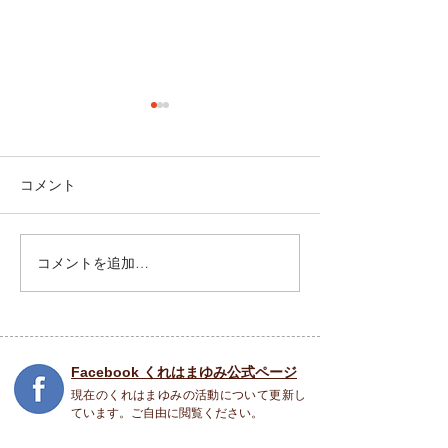
コメント
祝園 Peace Piece フェス
コメントを追加…
5月31日(土) SO
COME TO LIFE
Facebook くれはまゆみ公式ページ
現在のくれはまゆみの活動について更新し
ています。ご自由に閲覧ください。