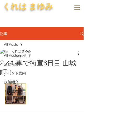
くれは まゆみ
記事
All Posts
くれは まゆみ
All Posts
2019年2月1日
2／1 車で街宣6日目 山城
活動報告
町！
イベント案内
政策紹介
くれはカフェ