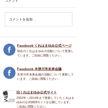
コメント
祝園 Peace Piece フェス
コメントを追加…
5月31日(土) SO
COME TO LIFE
Facebook くれはまゆみ公式ページ
現在のくれはまゆみの活動について更新し
ています。ご自由に閲覧ください。
Facebook 木津川市未来会議
木津川市未来会議の活動について更新して
います。ご自由に閲覧ください。
旧くれはまゆみ公式
サイト
2002年～2014年まで更新していたくれはま
ゆみの公式WEBサイトを公開しています。
ご自由に閲覧ください。