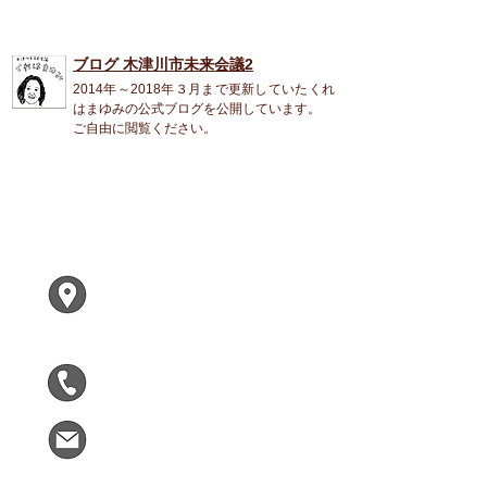
ブログ 木津川市未来会議2
2014年～2018年３月まで更新していたくれ
はまゆみの公式ブログを公開しています。
ご自由に閲覧ください。
くれは まゆみ
〒619-0224
木津川市兜台２ー２ー１
F305
090-5963-9090
kizumirai@gmail.com