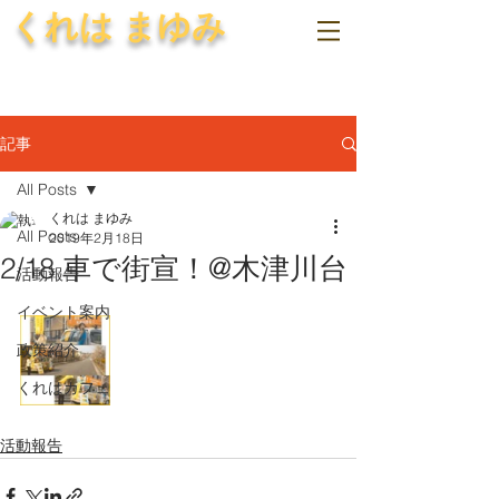
くれは まゆみ
記事
All Posts
くれは まゆみ
All Posts
2019年2月18日
2/18 車で街宣！@木津川台
活動報告
イベント案内
政策紹介
くれはカフェ
活動報告