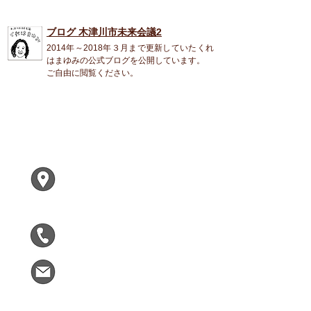
ブログ 木津川市未来会議2
2014年～2018年３月まで更新していたくれ
はまゆみの公式ブログを公開しています。
ご自由に閲覧ください。
くれは まゆみ
〒619-0224
木津川市兜台２ー２ー１
F305
090-5963-9090
kizumirai@gmail.com