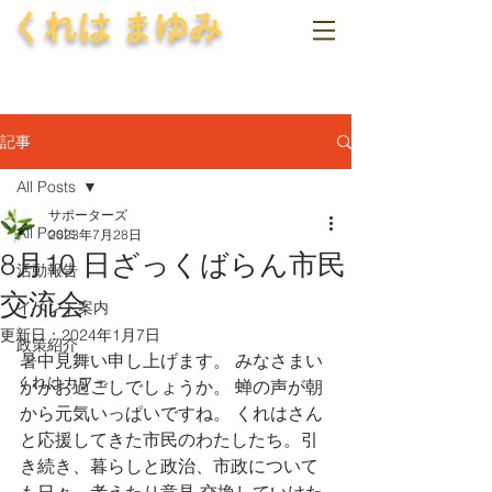
くれは まゆみ
記事
All Posts
サポーターズ
All Posts
2023年7月28日
8月10 日ざっくばらん市民
活動報告
交流会
イベント案内
更新日：
2024年1月7日
政策紹介
暑中見舞い申し上げます。 みなさまい
くれはカフェ
かがお過ごしでしょうか。 蝉の声が朝
から元気いっぱいですね。 くれはさん
と応援してきた市民のわたしたち。引
き続き、暮らしと政治、市政について