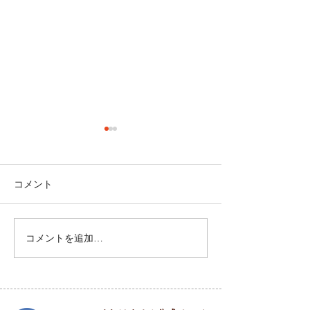
コメント
祝園 Peace Piece フェス
コメントを追加…
5月31日(土) SO
COME TO LIFE