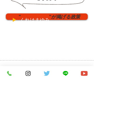
" "が掲げる政策
▶︎
くれはまゆみ
Facebook くれはまゆみ公式ページ
現在のくれはまゆみの活動について更新し
ています。ご自由に閲覧ください。
Facebook 木津川市未来会議
木津川市未来会議の活動について更新して
います。ご自由に閲覧ください。
旧くれはまゆみ公式
サイト