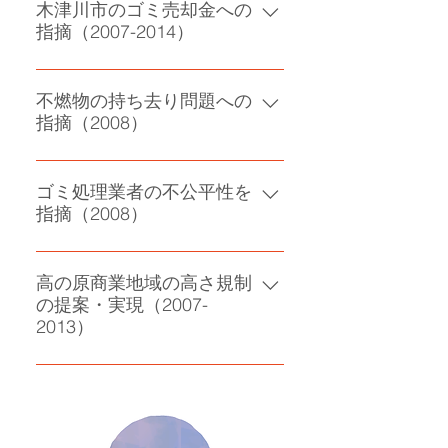
木津川市のゴミ売却金への
指摘（2007-2014）
分別ゴミ・再資源ごみの売却金は
市の財産と主張 ２０１４年より市
不燃物の持ち去り問題への
指摘（2008）
の収入へ
不燃物持ち去りが多発し、住民の
不安を受け有価物ゴミは 市の財産
ゴミ処理業者の不公平性を
指摘（2008）
と指摘 ゴミの持ち去り禁止条例が
でき、市の損害回避・住民不安 の
業者の不均一単価と不公平のある
解決
随意契約の指摘 金額の公平性を改
高の原商業地域の高さ規制
の提案・実現（2007-
善
2013）
良好な住宅環境を守るために、高
の原イオン横のマンション建設の
前に、住民の要望を受け商業地域
の高さ規制を粘り強く提案し、市