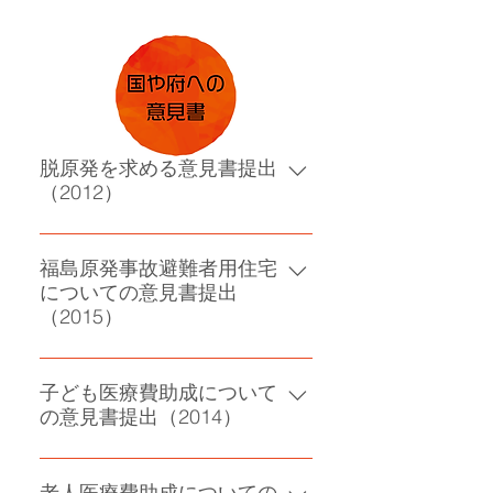
を求め監査請求し、訴訟
脱原発を求める意見書提出
（2012）
原子力に依存しないエネルギー政
策を主張
福島原発事故避難者用住宅
についての意見書提出
（2015）
避難者用住宅の無償提供長期延長
を求める
子ども医療費助成について
の意見書提出（2014）
中学卒業までの子ども医療費助成
の早期実現を求める
老人医療費助成についての