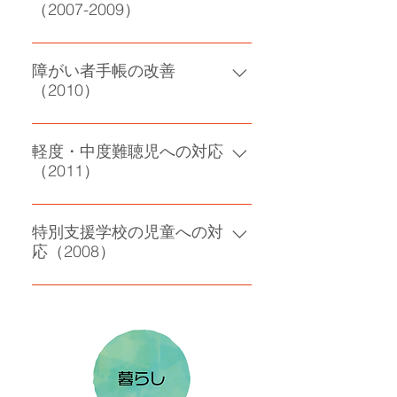
（2007-2009）
公立小学校への入学実現
障がい者手帳の改善
（2010）
保持年数による助成の不平等の改
善
軽度・中度難聴児への対応
（2011）
補聴器補助制度の認可要求
特別支援学校の児童への対
応（2008）
放課後支援・設備・スタッフの強
化を実現