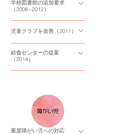
学校図書館の追加要求
（2006−2012）
小学校６校、中学校４校に蔵書の
図書予算が追加配分
児童クラブを改善（2011）
不平等な入所要件を改善
給食センターの提案
（2014）
新設要望と予算確保
重度障がい児への対応