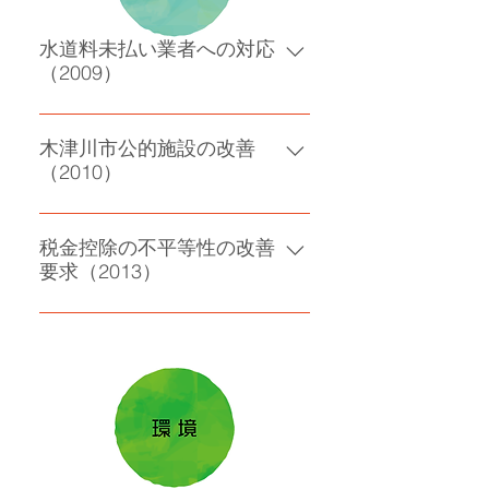
水道料未払い業者への対応
（2009）
改善要求・監査要求・市の損害回
避
木津川市公的施設の改善
（2010）
冷暖房費の設定を改善
税金控除の不平等性の改善
要求（2013）
ひとり親世帯の未婚・非婚による
不平等性の改善要求