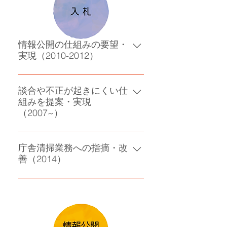
内全域の高さ規制の見直しを実現
(当該地は奈良市側と同じ高さ)
情報公開の仕組みの要望・
実現（2010-2012）
窓口での紙面閲覧から、市民がチ
ェックできる仕組みと情報公開を
談合や不正が起きにくい仕
組みを提案・実現
要望。ホームページにて、入札結
（2007~）
果の公表・業者名・ランク公開が
実現
随意契約の結果公開の要望と実現
庁舎清掃業務への指摘・改
善（2014）
清掃業務を随意契約で行う問題点
を指摘・改善