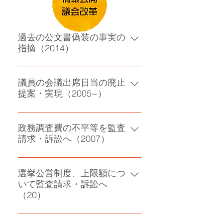
過去の公文書偽装の事実の
指摘（2014）
積極的な情報公開条例の提案、何
人も情報請求が可能に
議員の会議出席日当の廃止
提案・実現（2005~）
本会議・委員会出席日当の廃止提
案 旧木津町時では否決、木津川市
政務調査費の不平等を監査
請求・訴訟へ（2007）
時に可決へ
政務調査費の会派議員と無党派議
員の不平等を訴え、監査請求し、
選挙公営制度、上限額につ
いて監査請求・訴訟へ
訴訟 未解決
（20）
上限額が高額すぎるのため、改善