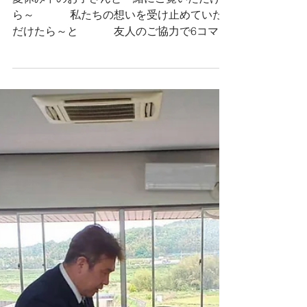
くれはまゆみ
2024年8月4日
あたらしいビラができ
ました。
夏休み中のお子さんと一緒にご覧いただけた
ら～ 私たちの想いを受け止めていた
だけたら～と 友人のご協力で6コマ漫
画ができました。いかがでしょうか。
説明会は、何としても開いてほしい。
その思いから 8月24日㈯ 報告＆交流
会を企画しました。...