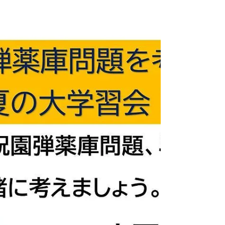
フォークソングライブ 【出演】中川五郎
川口真由美 【会場】 けいはんなプラザ イベ
ントホール2 【時間】開場16:30 開演17:00
【料金】前売2500円 当日3000円 【お問い
合わせ先】...