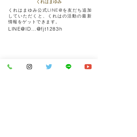
​くれはまゆみ
くれはまゆみ公式LINE@を友だち追加
していただくと、くれはの活動の最新
情報をゲットできます。
LINE@ID…@fjt1283h
◀︎ 今月の記事へ
前月の記事へ ►
トップに戻る
Facebook くれはまゆみ公式ページ
現在のくれはまゆみの活動について更新し
ています。ご自由に閲覧ください。