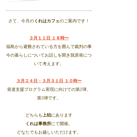
さて、今月の
くれはカフェ
のご案内です！
３月１１日 １８時〜
福島から避難されている方を囲んで裁判の事
今の暮らしについてお話しを聞き脱原発につ
いて考えます。
３月２４日・３月３１日 １０時〜
発達支援プログラム実現に向けての第2弾、
第3弾です。
どちらも
上狛
にあります
くれは事務所
にて開催。
どなたでもお越しいただけます。