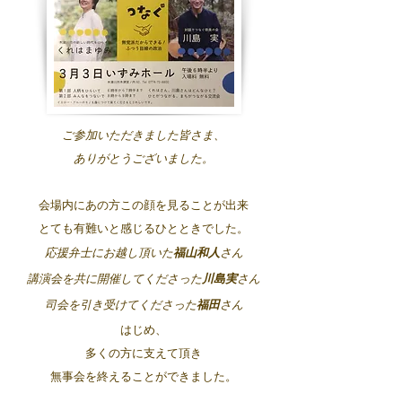
ご参加いただきました皆さま、
ありがとうございました。
会場内にあの方この顔を見ることが出来
とても有難いと感じるひとときでした。
応援弁士にお越し頂いた
福山和人
さん
講演会を共に開催してくださった
川島実
さん
司会を引き受けてくださった
福田
さん
はじめ、
多くの方に支えて頂き
無事会を終えることができました。